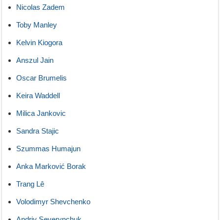
Nicolas Zadem
Toby Manley
Kelvin Kiogora
Anszul Jain
Oscar Brumelis
Keira Waddell
Milica Jankovic
Sandra Stajic
Szummas Humajun
Anka Marković Borak
Trang Lê
Volodimyr Shevchenko
Andriy Severynchuk