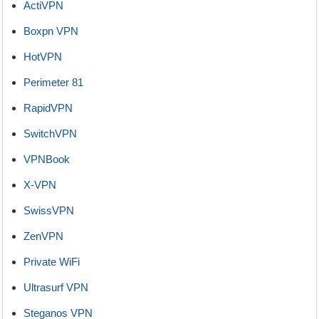
ActiVPN
Boxpn VPN
HotVPN
Perimeter 81
RapidVPN
SwitchVPN
VPNBook
X-VPN
SwissVPN
ZenVPN
Private WiFi
Ultrasurf VPN
Steganos VPN