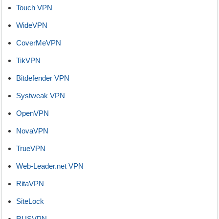
Touch VPN
WideVPN
CoverMeVPN
TikVPN
Bitdefender VPN
Systweak VPN
OpenVPN
NovaVPN
TrueVPN
Web-Leader.net VPN
RitaVPN
SiteLock
RUSVPN