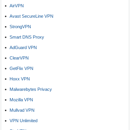
AirVPN
Avast SecureLine VPN
StrongVPN
Smart DNS Proxy
AdGuard VPN
ClearVPN
GetFlix VPN
Hoxx VPN
Malwarebytes Privacy
Mozilla VPN
Mullvad VPN
VPN Unlimited