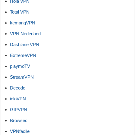
Hola VPN
Total VPN
kemangVPN
VPN Nederland
Dashlane VPN
ExtremeVPN
playmoTV
StreamVPN
Decodo
ioloVPN
GIPVPN
Browsec
VPNfacile