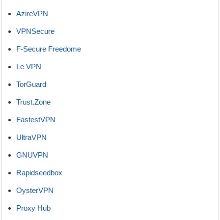
AzireVPN
VPNSecure
F-Secure Freedome
Le VPN
TorGuard
Trust.Zone
FastestVPN
UltraVPN
GNUVPN
Rapidseedbox
OysterVPN
Proxy Hub