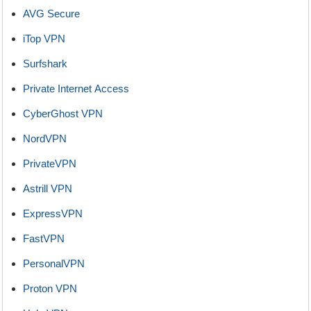
AVG Secure
iTop VPN
Surfshark
Private Internet Access
CyberGhost VPN
NordVPN
PrivateVPN
Astrill VPN
ExpressVPN
FastVPN
PersonalVPN
Proton VPN