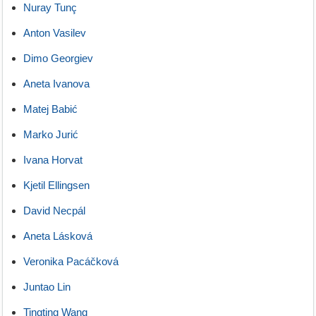
Nuray Tunç
Anton Vasilev
Dimo Georgiev
Aneta Ivanova
Matej Babić
Marko Jurić
Ivana Horvat
Kjetil Ellingsen
David Necpál
Aneta Lásková
Veronika Pacáčková
Juntao Lin
Tingting Wang