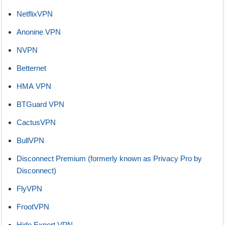
NetflixVPN
Anonine VPN
NVPN
Betternet
HMA VPN
BTGuard VPN
CactusVPN
BullVPN
Disconnect Premium (formerly known as Privacy Pro by
Disconnect)
FlyVPN
FrootVPN
Hide Expert VPN