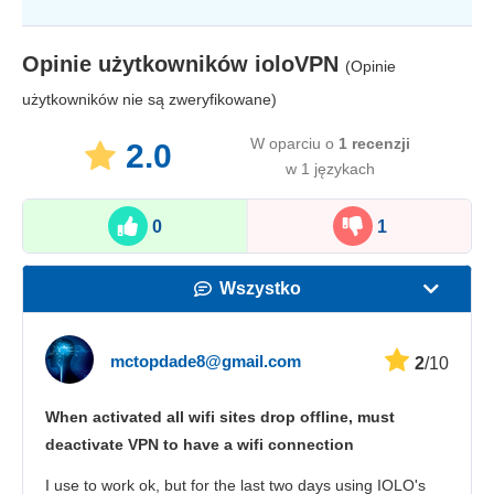
Opinie użytkowników
ioloVPN
(Opinie
użytkowników nie są zweryfikowane)
W oparciu o
1
recenzji
2.0
w 1 językach
0
1
Wszystko
Prędkość
mctopdade8@gmail.com
2
/10
Streaming
When activated all wifi sites drop offline, must
Bezpieczeństwo
deactivate VPN to have a wifi connection
Obsługa klienta
I use to work ok, but for the last two days using IOLO's