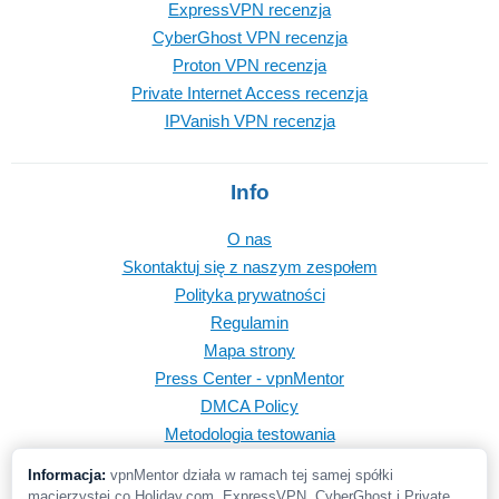
ExpressVPN recenzja
CyberGhost VPN recenzja
Proton VPN recenzja
Private Internet Access recenzja
IPVanish VPN recenzja
Info
O nas
Skontaktuj się z naszym zespołem
Polityka prywatności
Regulamin
Mapa strony
Press Center - vpnMentor
DMCA Policy
Metodologia testowania
Informacja:
vpnMentor działa w ramach tej samej spółki
macierzystej co Holiday.com, ExpressVPN, CyberGhost i Private