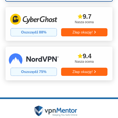
9.7
Nasza ocena
Oszczędź
88
%
Złap okazję!
9.4
Nasza ocena
Oszczędź
75
%
Złap okazję!