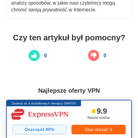
analizy sposobów, w jakie nasi czytelnicy mogą
chronić swoją prywatność w Internecie.
Czy ten artykuł był pomocny?
0
0
Najlepsze oferty VPN
Zawiera do 4 dodatkowych miesięcy GRATIS!
9.9
Nasza ocena
Oszczędź
80
%
Złap okazję!