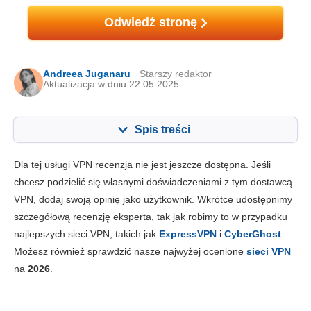
Odwiedź stronę
Andreea Juganaru
Starszy redaktor
Aktualizacja w dniu 22.05.2025
Spis treści
Zawartość:
Nasza ocena:
Dla tej usługi VPN recenzja nie jest jeszcze dostępna. Jeśli
Najważniejsze funkcje
4.0
chcesz podzielić się własnymi doświadczeniami z tym dostawcą
VPN, dodaj swoją opinię jako użytkownik. Wkrótce udostępnimy
Instalacja i aplikacje
4.6
szczegółową recenzję eksperta, tak jak robimy to w przypadku
Cena
6.7
najlepszych sieci VPN, takich jak
ExpressVPN
i
CyberGhost
.
Niezawodność i wsparcie
3.0
Możesz również sprawdzić nasze najwyżej ocenione
sieci VPN
na
2026
.