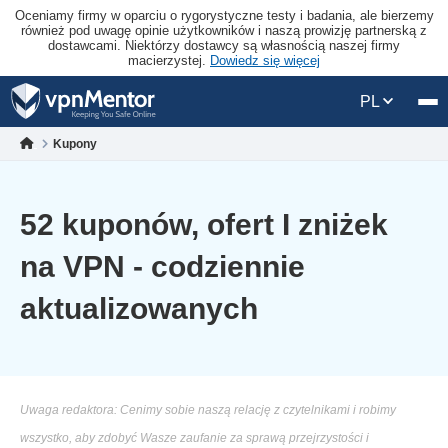
Oceniamy firmy w oparciu o rygorystyczne testy i badania, ale bierzemy
również pod uwagę opinie użytkowników i naszą prowizję partnerską z
dostawcami. Niektórzy dostawcy są własnością naszej firmy
macierzystej.
Dowiedz się więcej
PL
Kupony
52 kuponów, ofert I zniżek
na VPN - codziennie
aktualizowanych
Uwaga redaktora: Cenimy sobie naszą relację z czytelnikami i robimy
wszystko, aby zdobyć Wasze zaufanie za sprawą przejrzystości i