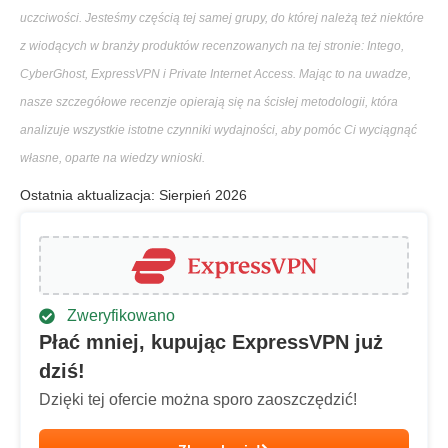
uczciwości. Jesteśmy częścią tej samej grupy, do której należą też niektóre
z wiodących w branży produktów recenzowanych na tej stronie: Intego,
CyberGhost, ExpressVPN i Private Internet Access. Mając to na uwadze,
nasze szczegółowe recenzje opierają się na ścisłej metodologii, która
analizuje wszystkie istotne czynniki wydajności, aby pomóc Ci wyciągnąć
własne, oparte na wiedzy wnioski.
Ostatnia aktualizacja: Sierpień 2026
Zweryfikowano
Płać mniej, kupując ExpressVPN już
dziś!
Dzięki tej ofercie można sporo zaoszczędzić!