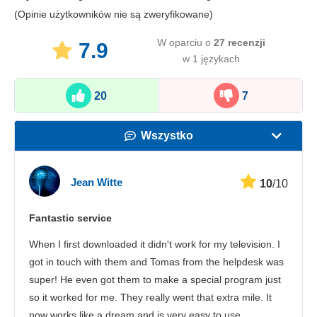
(Opinie użytkowników nie są zweryfikowane)
W oparciu o
27
recenzji
7.9
w 1 językach
20
7
Wszystko
Prędkość
Jean Witte
10
/10
Streaming
Fantastic service
Bezpieczeństwo
When I first downloaded it didn't work for my television. I
Obsługa klienta
got in touch with them and Tomas from the helpdesk was
super! He even got them to make a special program just
so it worked for me. They really went that extra mile. It
now works like a dream and is very easy to use.