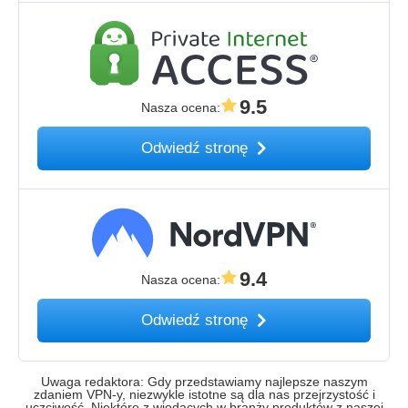
9.5
Nasza ocena
:
Odwiedź stronę
9.4
Nasza ocena
:
Odwiedź stronę
Uwaga redaktora: Gdy przedstawiamy najlepsze naszym
zdaniem VPN-y, niezwykle istotne są dla nas przejrzystość i
uczciwość. Niektóre z wiodących w branży produktów z naszej