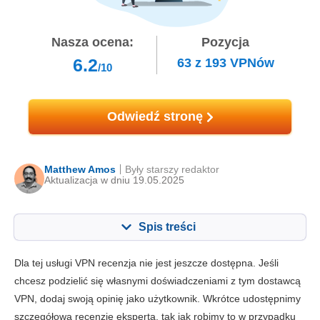
Nasza ocena:
Pozycja
6.2
63
z
193
VPNów
/10
Odwiedź stronę
Matthew Amos
Były starszy redaktor
Aktualizacja w dniu 19.05.2025
Spis treści
Zawartość:
Nasza ocena:
Dla tej usługi VPN recenzja nie jest jeszcze dostępna. Jeśli
Najważniejsze funkcje
7.0
chcesz podzielić się własnymi doświadczeniami z tym dostawcą
VPN, dodaj swoją opinię jako użytkownik. Wkrótce udostępnimy
Instalacja i aplikacje
8.0
szczegółową recenzję eksperta, tak jak robimy to w przypadku