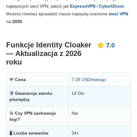
Cena
9.5
najlepszych sieci VPN, takich jak
ExpressVPN
i
CyberGhost
.
Niezawodność i wsparcie
7.8
Możesz również sprawdzić nasze najwyżej ocenione
sieci VPN
na
2026
.
Funkcje Identity Cloaker
7.0
— Aktualizacja z 2026
roku
💸
Cena
7.28 USD/miesiąc
📆
Gwarancja zwrotu
14 Dni
pieniędzy
📝
Czy VPN zachowuje
Nie
logi?
🖥
Liczba serwerów
34+