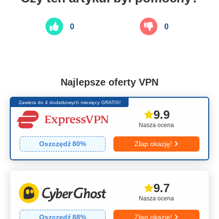
0
0
Najlepsze oferty VPN
Zawiera do 4 dodatkowych miesięcy GRATIS!
9.9
Nasza ocena
Oszczędź
80
%
Złap okazję!
9.7
Nasza ocena
Oszczędź
88
%
Złap okazję!