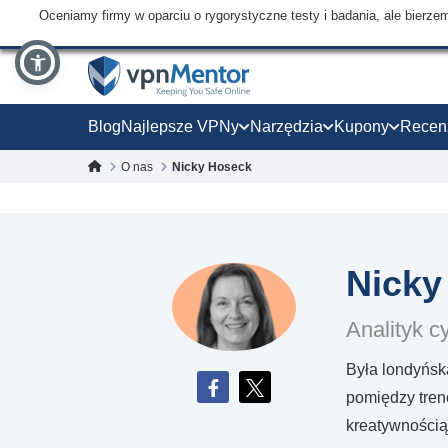
Oceniamy firmy w oparciu o rygorystyczne testy i badania, ale bierz
Blog
Najlepsze VPNy
Narzędzia
Kupony
Recen
O nas
Nicky Hoseck
Nicky
Analityk 
Była londyńsk
pomiędzy tren
kreatywnością 