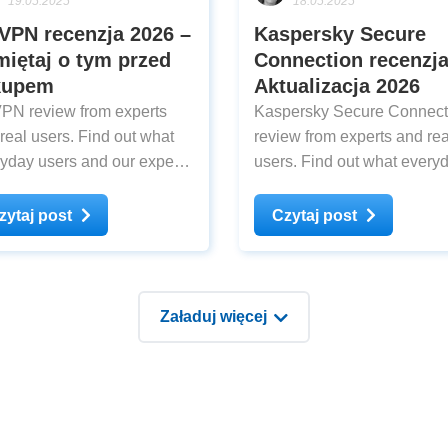
19.05.2025
18.05.2025
VPN recenzja 2026 –
Kaspersky Secure
iętaj o tym przed
Connection recenzja
kupem
Aktualizacja 2026
PN review from experts
Kaspersky Secure Connect
real users. Find out what
review from experts and rea
yday users and our experts
users. Find out what every
k about FlyVPN after testing
users and our experts think
about Kaspersky Secure
zytaj post
Czytaj post
Connection after testing
Załaduj więcej