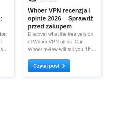
15.05.2025
Whoer VPN recenzja i
:
opinie 2026 – Sprawdź
przed zakupem
ion
Discover what the free version
l
of Whoer VPN offers. Our
day
Whoer review will tell you if it's
fast and safe and if the premium
plan is worth your money.
Czytaj post