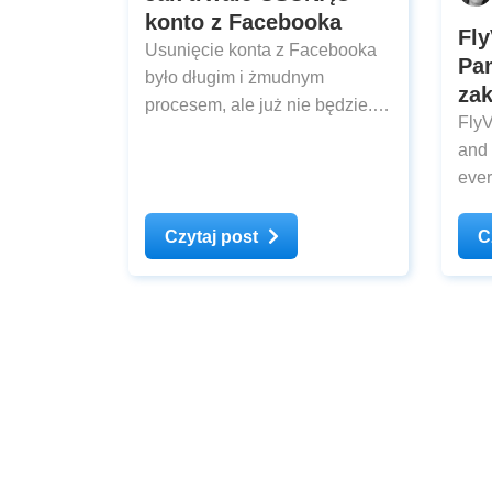
konto z Facebooka
Fly
Usunięcie konta z Facebooka
Pam
było długim i żmudnym
za
procesem, ale już nie będzie.
FlyV
Jeżeli chcesz skończyć z
and 
mediami społecznościowymi,
ever
pokażemy Ci, jak
thin
łatwodeactivate dezaktywować
Czytaj post
C
konto, lub usunąć je na
zawsze – tak, jest wielka
różnica między tymi dwoma
czynnościami. Aby dowiedzieć
się więcej na