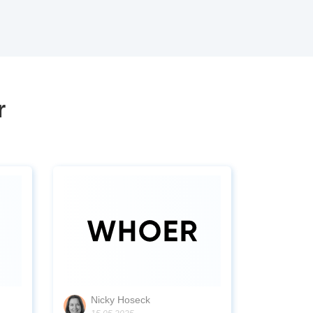
r
Nicky Hoseck