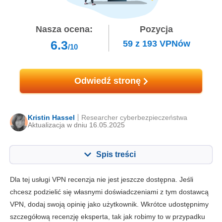
Nasza ocena:
Pozycja
6.3
59
z
193
VPNów
/10
Odwiedź stronę
Kristin Hassel
Researcher cyberbezpieczeństwa
Aktualizacja w dniu 16.05.2025
Spis treści
Zawartość:
Nasza ocena:
Dla tej usługi VPN recenzja nie jest jeszcze dostępna. Jeśli
Najważniejsze funkcje
6.8
chcesz podzielić się własnymi doświadczeniami z tym dostawcą
VPN, dodaj swoją opinię jako użytkownik. Wkrótce udostępnimy
Instalacja i aplikacje
7.0
szczegółową recenzję eksperta, tak jak robimy to w przypadku