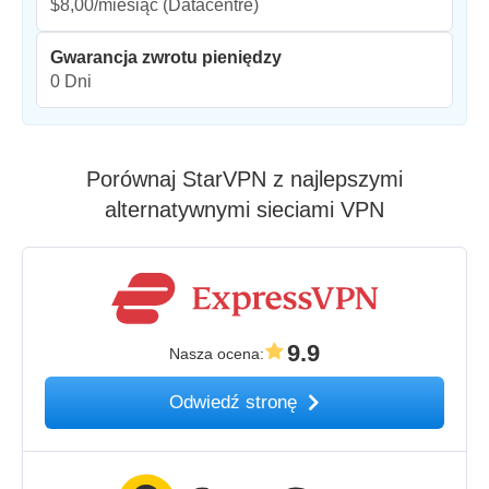
$8,00/miesiąc
(Datacentre)
Gwarancja zwrotu pieniędzy
0 Dni
Porównaj StarVPN z najlepszymi
alternatywnymi sieciami VPN
9.9
Nasza ocena
:
Odwiedź stronę