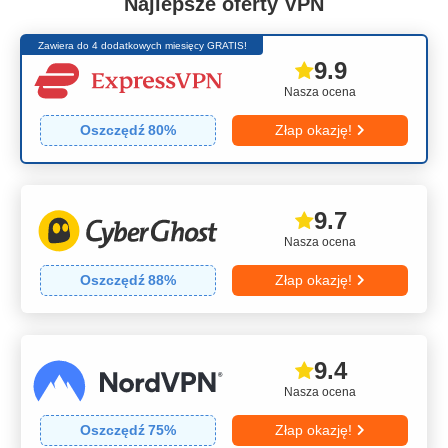
Najlepsze oferty VPN
Zawiera do 4 dodatkowych miesięcy GRATIS!
9.9
Nasza ocena
Oszczędź
80
%
Złap okazję!
9.7
Nasza ocena
Oszczędź
88
%
Złap okazję!
9.4
Nasza ocena
Oszczędź
75
%
Złap okazję!