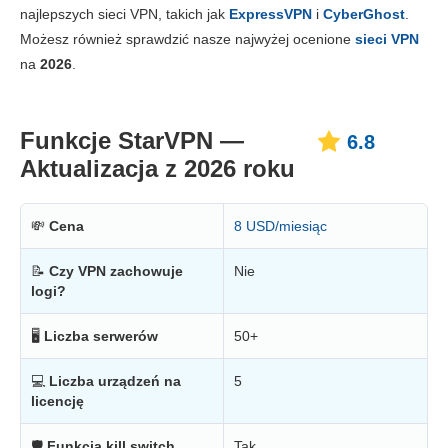
Cena
6.0
najlepszych sieci VPN, takich jak
ExpressVPN
i
CyberGhost
.
Niezawodność i wsparcie
6.3
Możesz również sprawdzić nasze najwyżej ocenione
sieci VPN
na
2026
.
Funkcje StarVPN —
6.8
Aktualizacja z 2026 roku
💸
Cena
8 USD/miesiąc
📝
Czy VPN zachowuje
Nie
logi?
🖥
Liczba serwerów
50+
💻
Liczba urządzeń na
5
licencję
🛡
Funkcja kill switch
Tak