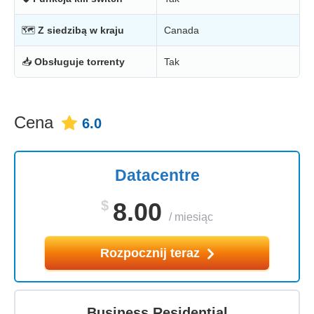
🗺
Z siedzibą w kraju
Canada
📥
Obsługuje torrenty
Tak
Cena
6.0
Datacentre
$
8.00
/
miesiąc
Rozpocznij teraz
Business Residential