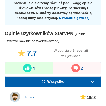
badania, ale bierzemy również pod uwagę opinie
użytkowników i naszą prowizję partnerską z
dostawcami. Niektórzy dostawcy są własnością
naszej firmy macierzystej.
Dowiedz się więcej
Opinie użytkowników
StarVPN
(Opinie
użytkowników nie są zweryfikowane)
W oparciu o
6
recenzji
7.7
w 1 językach
4
2
Wszystko
Prędkość
James
10
/10
Streaming