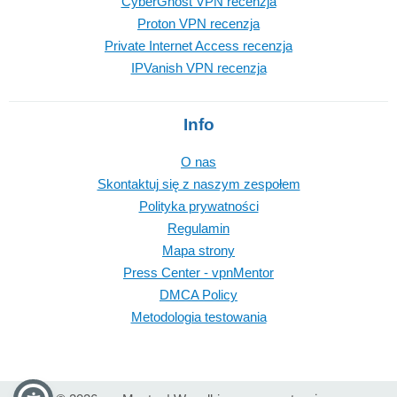
CyberGhost VPN recenzja
Proton VPN recenzja
Private Internet Access recenzja
IPVanish VPN recenzja
Info
O nas
Skontaktuj się z naszym zespołem
Polityka prywatności
Regulamin
Mapa strony
Press Center - vpnMentor
DMCA Policy
Metodologia testowania