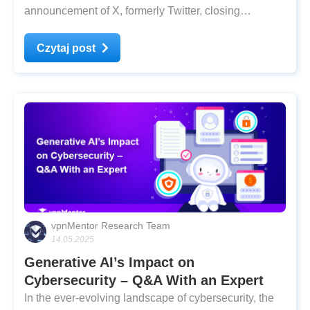
announcement of X, formerly Twitter, closing
operations in the country. Musk made the decision
public on Saturday, citing alleged threats made by
Czytaj post
judge Alexandre de Moraes against members of X’s
staff as the
vpnMentor Research Team
14.05.2025
Generative AI’s Impact on
Cybersecurity – Q&A With an Expert
In the ever-evolving landscape of cybersecurity, the