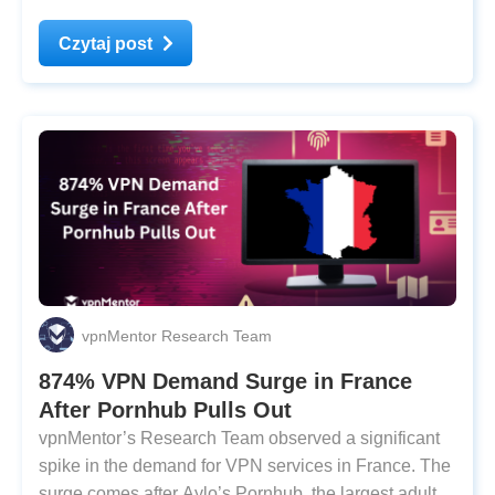
country’s regulator for online safety — implemented
the Online Safety Act as a measure to keep children
Czytaj post
away from adult content. What’s Important to Know:
vpnMentor Research Team
874% VPN Demand Surge in France
After Pornhub Pulls Out
vpnMentor’s Research Team observed a significant
spike in the demand for VPN services in France. The
surge comes after Aylo’s Pornhub, the largest adult