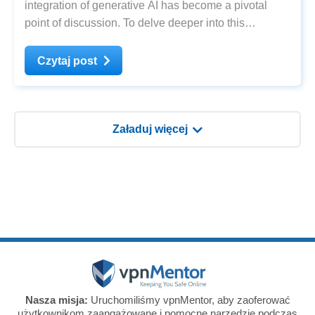
integration of generative AI has become a pivotal
point of discussion. To delve deeper into this
groundbreaking technology and its impact on
cybersecurity, we turn to renowned cybersecurity
Czytaj post
expert Jeremiah Fowler. In this exclusive Q&A
Załaduj więcej
Nasza misja:
Uruchomiliśmy vpnMentor, aby zaoferować
użytkownikom zaangażowane i pomocne narzędzie podczas