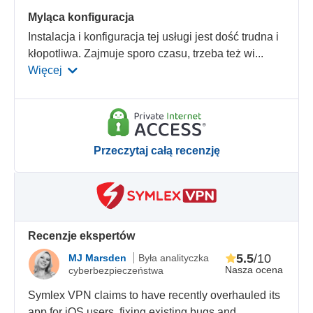
Myląca konfiguracja
Instalacja i konfiguracja tej usługi jest dość trudna i
kłopotliwa. Zajmuje sporo czasu, trzeba też wi
...
Więcej
Przeczytaj całą recenzję
Recenzje ekspertów
5.5
/10
MJ Marsden
Była analityczka
Nasza ocena
cyberbezpieczeństwa
Symlex VPN claims to have recently overhauled its
app for iOS users, fixing existing bugs and