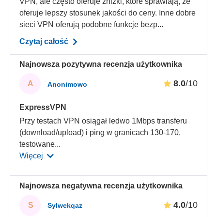
VPN, ale często oferuje zniżki, które sprawiają, że
oferuje lepszy stosunek jakości do ceny. Inne dobre
sieci VPN oferują podobne funkcje bezp...
Czytaj całość
Najnowsza pozytywna recenzja użytkownika
8.0
/10
A
Anonimowo
ExpressVPN
Przy testach VPN osiągał ledwo 1Mbps transferu
(download/upload) i ping w granicach 130-170,
testowane
...
Więcej
Najnowsza negatywna recenzja użytkownika
4.0
/10
S
Sylwekqaz