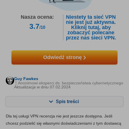
Nasza ocena:
Niestety ta sieć VPN
nie jest już aktywna.
3.7
Kliknij tutaj, aby
/10
zobaczyć polecane
przez nas sieci VPN.
Odwiedź stronę
Guy Fawkes
Anonimowi eksperci ds. bezpieczeństwa cybernetycznego
Aktualizacja w dniu 07.02.2024
Spis treści
Zawartość:
Nasza ocena:
Dla tej usługi VPN recenzja nie jest jeszcze dostępna. Jeśli
Najważniejsze funkcje
6.6
chcesz podzielić się własnymi doświadczeniami z tym dostawcą