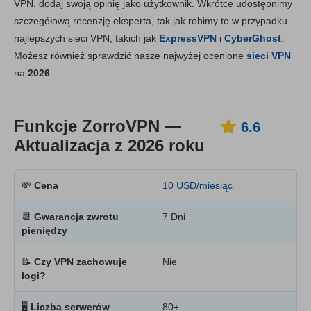
VPN, dodaj swoją opinię jako użytkownik. Wkrótce udostępnimy
Instalacja i aplikacje
6.8
szczegółową recenzję eksperta, tak jak robimy to w przypadku
Cena
6.7
najlepszych sieci VPN, takich jak
ExpressVPN
i
CyberGhost
.
Niezawodność i wsparcie
6.7
Możesz również sprawdzić nasze najwyżej ocenione
sieci VPN
na
2026
.
Funkcje ZorroVPN —
6.6
Aktualizacja z 2026 roku
💸
Cena
10 USD/miesiąc
📆
Gwarancja zwrotu
7 Dni
pieniędzy
📝
Czy VPN zachowuje
Nie
logi?
🖥
Liczba serwerów
80+