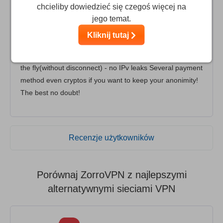
avaible (really always i wrote to helpdesk few times but
chcieliby dowiedzieć się czegoś więcej na
once afternoon twice morning and weekend midnight too
jego temat.
and got answer within 30mins every time) to help you! If
Kliknij tutaj
you require in live!! Features(my viewpoints): - 4(quadro)
chain option - TOR - 3-5 IPs / each server - IP switch on
the fly(without disconnect) - no IPv leaks Several payment
method even cryptos if you want to keep your anonimity!
The best no doubt!
Recenzje użytkowników
Porównaj ZorroVPN z najlepszymi
alternatywnymi sieciami VPN