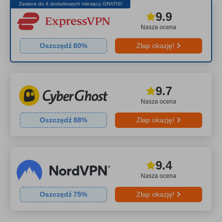
Zawiera do 4 dodatkowych miesięcy GRATIS!
9.9
Nasza ocena
Oszczędź
80
%
Złap okazję!
9.7
Nasza ocena
Oszczędź
88
%
Złap okazję!
9.4
Nasza ocena
Oszczędź
75
%
Złap okazję!