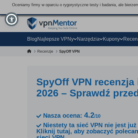
Oceniamy firmy w oparciu o rygorystyczne testy i badania, ale bierz
Blog
Najlepsze VPNy
Narzędzia
Kupony
Recen
Recenzje
SpyOff VPN
SpyOff VPN recenzja 
2026 – Sprawdź prze
4.2
Nasza ocena:
/10
Niestety ta sieć VPN nie jest ju
Kliknij tutaj, aby zobaczyć poleca
sieci VPN.