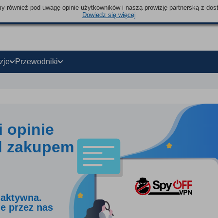
emy również pod uwagę opinie użytkowników i naszą prowizję partnerską z dos
Dowiedz się więcej
zje
Przewodniki
i opinie
d zakupem
ż aktywna.
ne przez nas