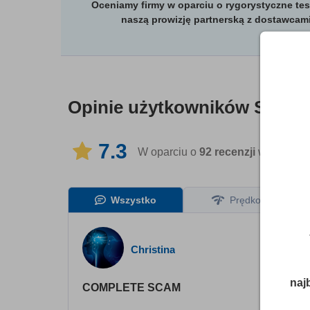
Oceniamy firmy w oparciu o rygorystyczne tes
naszą prowizję partnerską z dostawcami
Opinie użytkowników
SpyOf
7.3
W oparciu o
92
recenzji
w 4 język
Wszystko
Prędkość
Christina
naj
COMPLETE SCAM