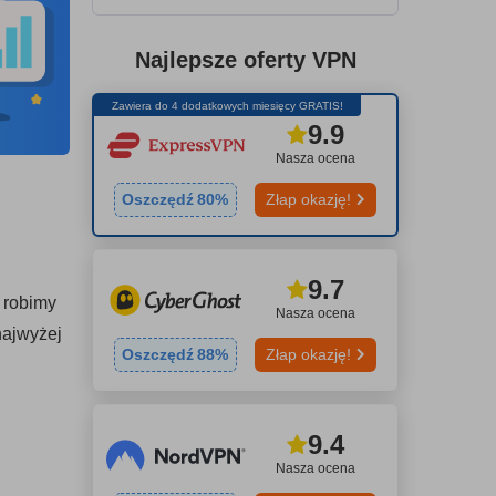
Najlepsze oferty VPN
Zawiera do 4 dodatkowych miesięcy GRATIS!
9.9
Nasza ocena
Oszczędź
80
%
Złap okazję!
9.7
 robimy
Nasza ocena
najwyżej
Oszczędź
88
%
Złap okazję!
9.4
Nasza ocena