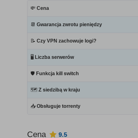
💸
Cena
📆
Gwarancja zwrotu pieniędzy
📝
Czy VPN zachowuje logi?
🖥
Liczba serwerów
🛡
Funkcja kill switch
🗺
Z siedzibą w kraju
📥
Obsługuje torrenty
Cena
9.5