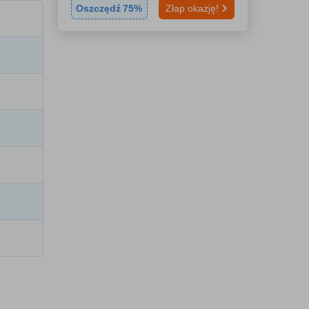
Oszczędź
75
%
Złap okazję!