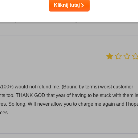
 TO MY EMAILS OR ANYTHING. It was 4/5 when i started 
Kliknij tutaj
 different payment and it's now 4/13 and they still won't contact 
e through the website AND emailing them.
100+) would not refund me. (Bound by terms) worst customer
nts too. THANK GOD that year of having to be stuck with them i
res. So long. Will never allow you to charge me again and I hop
ices.