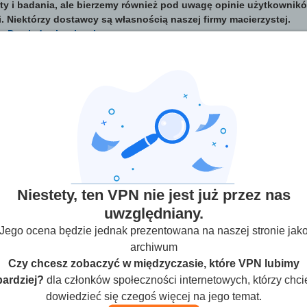
ty i badania, ale bierzemy również pod uwagę opinie użytkownikó
. Niektórzy dostawcy są własnością naszej firmy macierzystej.
Dowiedz się więcej
f VPN
(Opinie użytkowników nie są zweryfikowane)
ach
65
Niestety, ten VPN nie jest już przez nas
Streaming
Bezpieczeństwo
Obsługa kli
uwzględniany.
Jego ocena będzie jednak prezentowana na naszej stronie jak
archiwum
Czy chcesz zobaczyć w międzyczasie, które VPN lubimy
bardziej?
dla członków społeczności internetowych, którzy chci
dowiedzieć się czegoś więcej na jego temat.