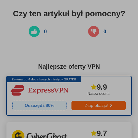
Czy ten artykuł był pomocny?
0
0
Najlepsze oferty VPN
Zawiera do 4 dodatkowych miesięcy GRATIS!
9.9
Nasza ocena
Oszczędź
80
%
Złap okazję!
9.7