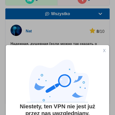
Wszystko
Prędkość
Nat
8
/10
Streaming
Надежная, душевная (если можно так сказать о
Bezpieczeństwo
сервисе), делающая своё дело фирма.
X
Obsługa klienta
Spicevpn.com, давненько на рынке... Надежные и
понимающие ребята, им-бы немного обновить дизайн,
да серверов добавить и цены бы им не было. Скорее
всего грамотные технари-интузиасты, оценил-бы на 5-
ку но "замечания" им надо исправить, а по работе
нареканий нет-сервис годный
Niestety, ten VPN nie jest już
przez nas uwzględniany.