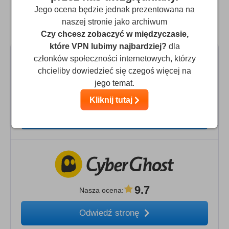
Jego ocena będzie jednak prezentowana na
Porównaj Spice VPN z najlepszymi
naszej stronie jako archiwum
alternatywnymi sieciami VPN
Czy chcesz zobaczyć w międzyczasie,
które VPN lubimy najbardziej?
dla
członków społeczności internetowych, którzy
chcieliby dowiedzieć się czegoś więcej na
jego temat.
9.9
Nasza ocena
:
Kliknij tutaj
Odwiedź stronę
9.7
Nasza ocena
:
Odwiedź stronę