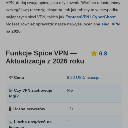
VPN, dodaj swoją opinię jako użytkownik. Wkrótce udostępnimy
Instalacja i aplikacje
6.6
szczegółową recenzję eksperta, tak jak robimy to w przypadku
Cena
6.7
najlepszych sieci VPN, takich jak
ExpressVPN
i
CyberGhost
.
Niezawodność i wsparcie
6.7
Możesz również sprawdzić nasze najwyżej ocenione
sieci VPN
na
2026
.
Funkcje Spice VPN —
6.8
Aktualizacja z 2026 roku
💸
Cena
8.33 USD/miesiąc
📝
Czy VPN zachowuje
Nie
logi?
🖥
Liczba serwerów
12+
💻
Liczba urządzeń na
1
licencję