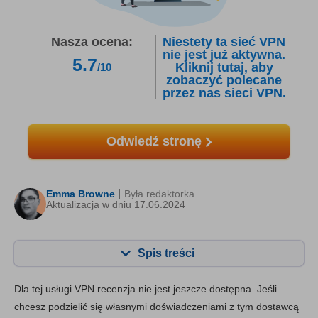
Nasza ocena:
Niestety ta sieć VPN
nie jest już aktywna.
5.7
Kliknij tutaj, aby
/10
zobaczyć polecane
przez nas sieci VPN.
Odwiedź stronę
Emma Browne
Była redaktorka
Aktualizacja w dniu 17.06.2024
Spis treści
Zawartość:
Nasza ocena:
Dla tej usługi VPN recenzja nie jest jeszcze dostępna. Jeśli
Najważniejsze funkcje
6.8
chcesz podzielić się własnymi doświadczeniami z tym dostawcą