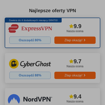
Najlepsze oferty VPN
Zawiera do 4 dodatkowych miesięcy GRATIS!
9.9
Nasza ocena
Oszczędź
80
%
Złap okazję!
9.7
Nasza ocena
Oszczędź
88
%
Złap okazję!
9.4
Nasza ocena