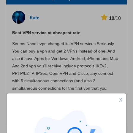
Prędkość
Kate
10
/10
Streaming
Best VPN service at cheapest rate
Bezpieczeństwo
Seems Noodlevpn changed its VPN services Seriously.
Obsługa klienta
You can buy a vpn and get 2 VPNs instead of one! And
also it have Apps for Windows, Android, iPhone and Mac.
And 2nd vpn you'll receive include protocols IKEv2,
PPTP/L2TP, IPSec, OpenVPN and Cisco, any connect
with 5 simultaneous connections (and also 2
simultaneous connections for the first vpn that you
receive.) Internet Kill Switch DNS leak protection IPv6
X
leak protection Only $24 for 12 months!, means $2
monthly!!