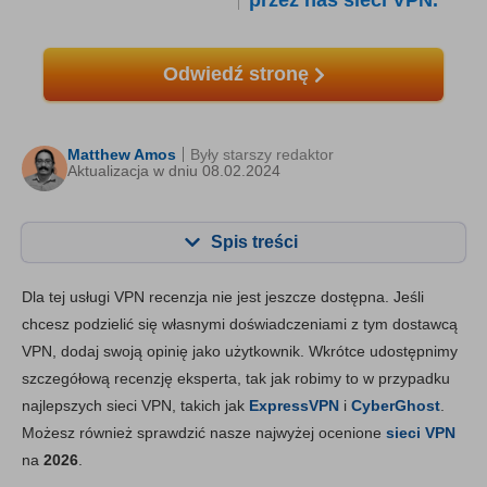
przez nas sieci VPN.
Odwiedź stronę
Matthew Amos
Były starszy redaktor
Aktualizacja w dniu 08.02.2024
Spis treści
Zawartość:
Nasza ocena:
Dla tej usługi VPN recenzja nie jest jeszcze dostępna. Jeśli
Najważniejsze funkcje
8.8
chcesz podzielić się własnymi doświadczeniami z tym dostawcą
VPN, dodaj swoją opinię jako użytkownik. Wkrótce udostępnimy
Instalacja i aplikacje
8.6
szczegółową recenzję eksperta, tak jak robimy to w przypadku
Cena
6.4
najlepszych sieci VPN, takich jak
ExpressVPN
i
CyberGhost
.
Niezawodność i wsparcie
8.8
Możesz również sprawdzić nasze najwyżej ocenione
sieci VPN
na
2026
.