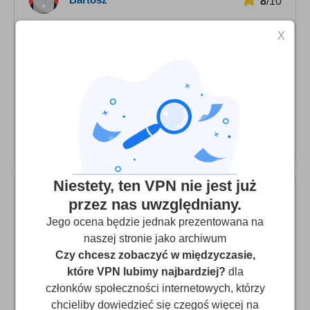
8
/10
Dobry, ale słabe wsparcie techniczne
X
Prędkość łącza jest dobra, a program łatwy do
skonfigurowania. Połączenie jest bezpieczne, można
wybrać używany serwer i wypróbować, który z nich jest
najlepszy dla Ciebie. Jednak ich wsparcie techniczne
reaguje powoli i nie zawsze jest pomocne.
Niestety, ten VPN nie jest już
przez nas uwzględniany.
£ukasz
8
/10
Jego ocena będzie jednak prezentowana na
naszej stronie jako archiwum
Dobry, ale brakuje prędkości
Czy chcesz zobaczyć w międzyczasie,
Ogólnie jest to dobra usługa. Połączenie jest bezpieczne i
które VPN lubimy najbardziej?
dla
niezawodne, ale czasami staje się zbyt wolne. Takie
członków społeczności internetowych, którzy
rzeczy jak streaming wideo czasem stają się niemożliwe.
chcieliby dowiedzieć się czegoś więcej na