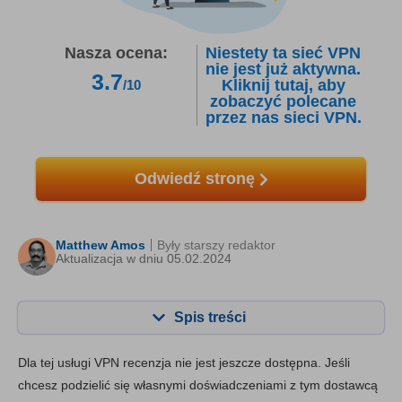
Nasza ocena:
Niestety ta sieć VPN
nie jest już aktywna.
3.7
Kliknij tutaj, aby
/10
zobaczyć polecane
przez nas sieci VPN.
Odwiedź stronę
Matthew Amos
Były starszy redaktor
Aktualizacja w dniu 05.02.2024
Spis treści
Zawartość:
Nasza ocena:
Dla tej usługi VPN recenzja nie jest jeszcze dostępna. Jeśli
Najważniejsze funkcje
5.5
chcesz podzielić się własnymi doświadczeniami z tym dostawcą