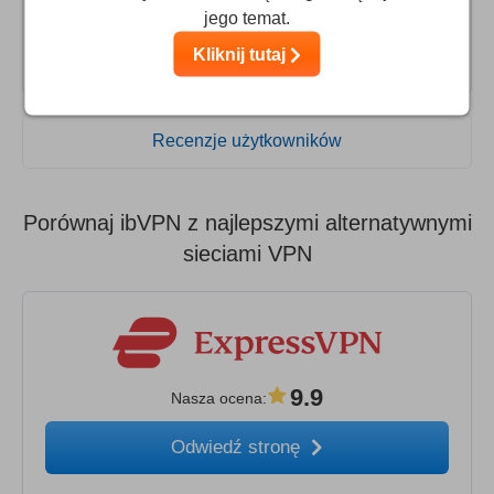
Jest jednak ona łatwa do skonfigurowania i można
jego temat.
wybrać, które serwery chcesz użyć.
Kliknij tutaj
Recenzje użytkowników
Porównaj ibVPN z najlepszymi alternatywnymi
sieciami VPN
9.9
Nasza ocena
:
Odwiedź stronę