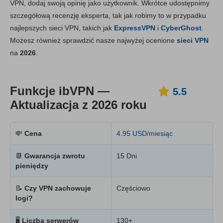
VPN, dodaj swoją opinię jako użytkownik. Wkrótce udostępnimy
Instalacja i aplikacje
8.4
szczegółową recenzję eksperta, tak jak robimy to w przypadku
Cena
7.8
najlepszych sieci VPN, takich jak
ExpressVPN
i
CyberGhost
.
Niezawodność i wsparcie
8.2
Możesz również sprawdzić nasze najwyżej ocenione
sieci VPN
na
2026
.
Funkcje ibVPN —
5.5
Aktualizacja z 2026 roku
💸
Cena
4.95 USD/miesiąc
📆
Gwarancja zwrotu
15 Dni
pieniędzy
📝
Czy VPN zachowuje
Częściowo
logi?
🖥
Liczba serwerów
130+