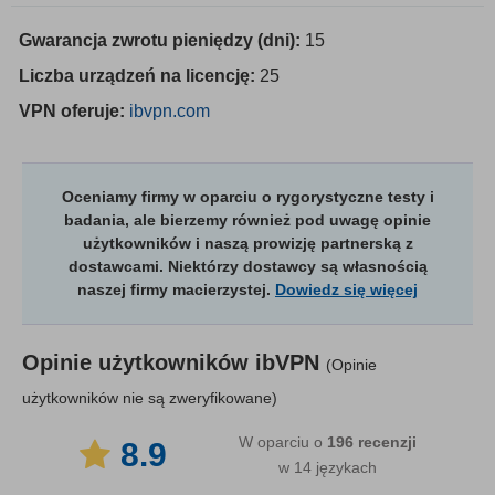
Gwarancja zwrotu pieniędzy (dni):
15
Liczba urządzeń na licencję:
25
VPN oferuje:
ibvpn.com
Oceniamy firmy w oparciu o rygorystyczne testy i
badania, ale bierzemy również pod uwagę opinie
użytkowników i naszą prowizję partnerską z
dostawcami. Niektórzy dostawcy są własnością
naszej firmy macierzystej.
Dowiedz się więcej
Opinie użytkowników
ibVPN
(Opinie
użytkowników nie są zweryfikowane)
W oparciu o
196
recenzji
8.9
w 14 językach