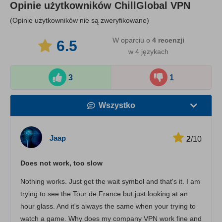
Opinie użytkowników
ChillGlobal VPN
(Opinie użytkowników nie są zweryfikowane)
W oparciu o
4
recenzji
6.5
w 4 językach
3
1
Wszystko
Prędkość
Jaap
2
/10
Streaming
Does not work, too slow
Bezpieczeństwo
Nothing works. Just get the wait symbol and that's it. I am
Obsługa klienta
trying to see the Tour de France but just looking at an
hour glass. And it's always the same when your trying to
watch a game. Why does my company VPN work fine and