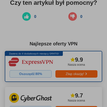
Czy ten artykuł był pomocny?
0
0
Najlepsze oferty VPN
Zawiera do 4 dodatkowych miesięcy GRATIS!
9.9
Nasza ocena
Oszczędź
80
%
Złap okazję!
9.7
Nasza ocena