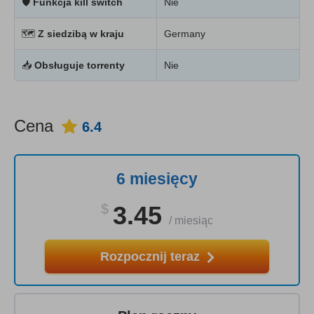
🛡
Funkcja kill switch
Nie
🗺
Z siedzibą w kraju
Germany
📥
Obsługuje torrenty
Nie
Cena
6.4
6 miesięcy
$
3.45
/
miesiąc
Rozpocznij teraz