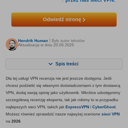
przez nas sieci VPN.
Odwiedź stronę
Hendrik Human
Były autor tekstów
Aktualizacja w dniu 20.05.2025
Spis treści
Zawartość:
Nasza ocena:
Dla tej usługi VPN recenzja nie jest jeszcze dostępna. Jeśli
Najważniejsze funkcje
8.4
chcesz podzielić się własnymi doświadczeniami z tym dostawcą
VPN, dodaj swoją opinię jako użytkownik. Wkrótce udostępnimy
Instalacja i aplikacje
8.3
szczegółową recenzję eksperta, tak jak robimy to w przypadku
Cena
6.4
najlepszych sieci VPN, takich jak
ExpressVPN
i
CyberGhost
.
Niezawodność i wsparcie
8.4
Możesz również sprawdzić nasze najwyżej ocenione
sieci VPN
na
2026
.