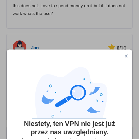
this does not. Love to spend money on it but if it does not
work whats the use?
Jan
6
/10
X
Den är bra när den fungerar!
oftast när man vill titta på BBC one så börjar det med
"inget nätverk". Har man tur så efter ett tag kommer man
ett steg längre och med mycket tur kommer man fram till
programmet man vill se. När man väl fått igång
programmet man vill titta pågår det oftast ganska bra.
Niestety, ten VPN nie jest już
przez nas uwzględniany.