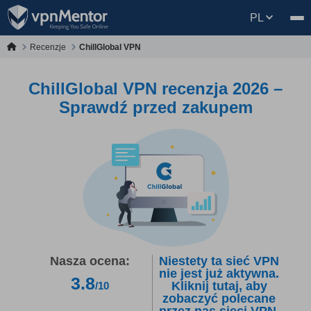
PL
Recenzje
ChillGlobal VPN
ChillGlobal VPN recenzja 2026 –
Sprawdź przed zakupem
Nasza ocena:
Niestety ta sieć VPN
nie jest już aktywna.
3.8
Kliknij tutaj, aby
/10
zobaczyć polecane