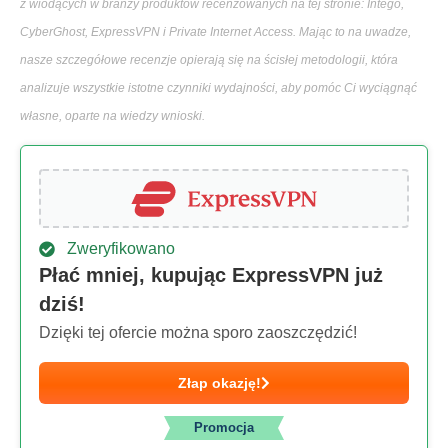
z wiodących w branży produktów recenzowanych na tej stronie: Intego,
CyberGhost, ExpressVPN i Private Internet Access. Mając to na uwadze,
nasze szczegółowe recenzje opierają się na ścisłej metodologii, która
analizuje wszystkie istotne czynniki wydajności, aby pomóc Ci wyciągnąć
własne, oparte na wiedzy wnioski.
Zweryfikowano
Płać mniej, kupując ExpressVPN już
dziś!
Dzięki tej ofercie można sporo zaoszczędzić!
Złap okazję!
Promocja