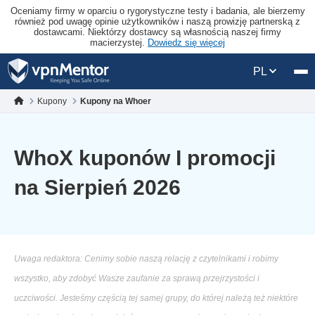
Oceniamy firmy w oparciu o rygorystyczne testy i badania, ale bierzemy
również pod uwagę opinie użytkowników i naszą prowizję partnerską z
dostawcami. Niektórzy dostawcy są własnością naszej firmy
macierzystej.
Dowiedz się więcej
PL
Kupony
Kupony na Whoer
WhoX kuponów I promocji
na Sierpień 2026
Uwaga redaktora: Cenimy sobie naszą relację z czytelnikami i robimy
wszystko, aby zdobyć Wasze zaufanie za sprawą przejrzystości i
uczciwości. Jesteśmy częścią tej samej grupy, do której należą też niektóre