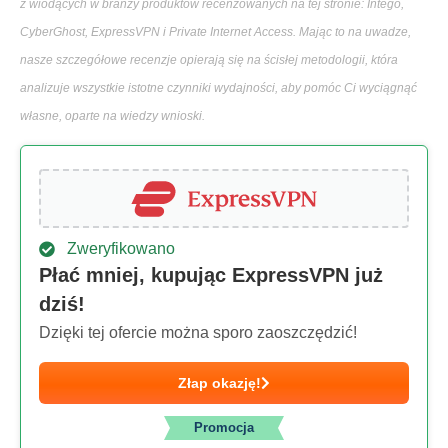
z wiodących w branży produktów recenzowanych na tej stronie: Intego,
CyberGhost, ExpressVPN i Private Internet Access. Mając to na uwadze,
nasze szczegółowe recenzje opierają się na ścisłej metodologii, która
analizuje wszystkie istotne czynniki wydajności, aby pomóc Ci wyciągnąć
własne, oparte na wiedzy wnioski.
Zweryfikowano
Płać mniej, kupując ExpressVPN już
dziś!
Dzięki tej ofercie można sporo zaoszczędzić!
Złap okazję!
Promocja