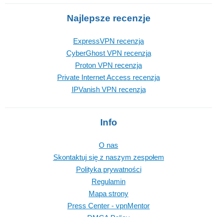
Najlepsze recenzje
ExpressVPN recenzja
CyberGhost VPN recenzja
Proton VPN recenzja
Private Internet Access recenzja
IPVanish VPN recenzja
Info
O nas
Skontaktuj się z naszym zespołem
Polityka prywatności
Regulamin
Mapa strony
Press Center - vpnMentor