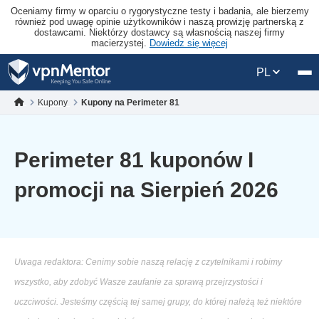
Oceniamy firmy w oparciu o rygorystyczne testy i badania, ale bierzemy
również pod uwagę opinie użytkowników i naszą prowizję partnerską z
dostawcami. Niektórzy dostawcy są własnością naszej firmy
macierzystej.
Dowiedz się więcej
PL
Kupony
Kupony na Perimeter 81
Perimeter 81 kuponów I
promocji na Sierpień 2026
Uwaga redaktora: Cenimy sobie naszą relację z czytelnikami i robimy
wszystko, aby zdobyć Wasze zaufanie za sprawą przejrzystości i
uczciwości. Jesteśmy częścią tej samej grupy, do której należą też niektóre