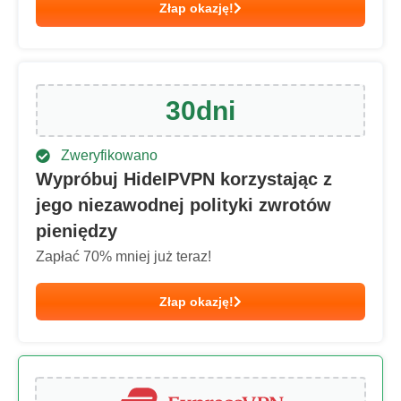
Złap okazję!
30
dni
Zweryfikowano
Wypróbuj HideIPVPN korzystając z
jego niezawodnej polityki zwrotów
pieniędzy
Zapłać
70
% mniej już teraz!
Złap okazję!