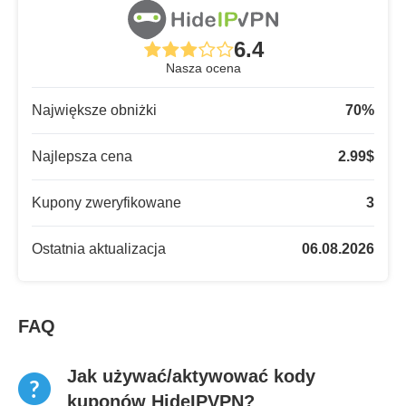
6.4
Nasza ocena
Największe obniżki
70
%
Najlepsza cena
2.99
$
Kupony zweryfikowane
3
Ostatnia aktualizacja
06.08.2026
FAQ
Jak używać/aktywować kody
kuponów HideIPVPN?