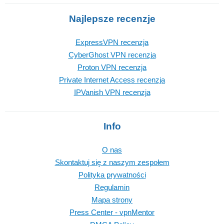
Najlepsze recenzje
ExpressVPN recenzja
CyberGhost VPN recenzja
Proton VPN recenzja
Private Internet Access recenzja
IPVanish VPN recenzja
Info
O nas
Skontaktuj się z naszym zespołem
Polityka prywatności
Regulamin
Mapa strony
Press Center - vpnMentor