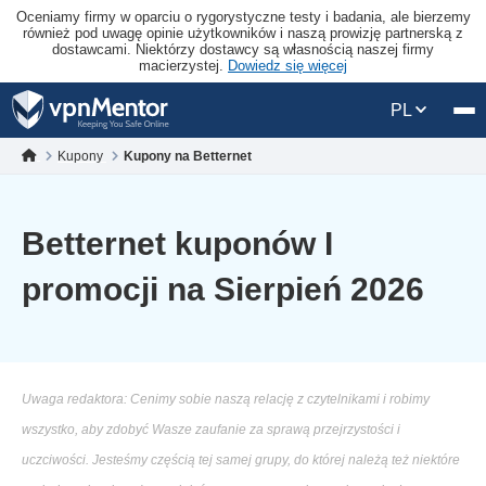
Oceniamy firmy w oparciu o rygorystyczne testy i badania, ale bierzemy
również pod uwagę opinie użytkowników i naszą prowizję partnerską z
dostawcami. Niektórzy dostawcy są własnością naszej firmy
macierzystej.
Dowiedz się więcej
PL
Kupony
Kupony na Betternet
Betternet kuponów I
promocji na Sierpień 2026
Uwaga redaktora: Cenimy sobie naszą relację z czytelnikami i robimy
wszystko, aby zdobyć Wasze zaufanie za sprawą przejrzystości i
uczciwości. Jesteśmy częścią tej samej grupy, do której należą też niektóre