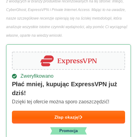
z wiodących w branży produktów recenzowanych na tej stronie: Intego,
CyberGhost, ExpressVPN i Private Internet Access. Mając to na uwadze,
nasze szczegółowe recenzje opierają się na ścisłej metodologii, która
analizuje wszystkie istotne czynniki wydajności, aby pomóc Ci wyciągnąć
własne, oparte na wiedzy wnioski.
Zweryfikowano
Płać mniej, kupując ExpressVPN już
dziś!
Dzięki tej ofercie można sporo zaoszczędzić!
Złap okazję!
Promocja