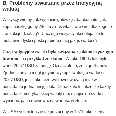
B. Problemy stwarzane przez tradycyjną
walutą
Wszyscy wiemy, jak wypłacić gotówkę z bankomatu i jak
kupić paczkę gumy. Ale ilu z nas właściwie wie, dlaczego te
transakcje działają? Dlaczego wszyscy akceptują, że te
metalowe dyski i paski papieru mają jakąś wartość?
Cóż,
tradycyjnie
waluta
była związana z jakimś fizycznym
towarem,
na
przykład ze złotem.
W roku 1900 złoto było
warte 20,67 USD za uncję. Oznaczało to, że rząd Stanów
Zjednoczonych mógł jedynie wykupić walutę o wartości
20,67 USD, jeśli jako rezerwę równoważącą miał w
posiadaniu jedną uncję złota. Oznaczało to także, że każdy
posiadacz amerykańskiej waluty może pójść do rządu i
wymienić ją na równoważną wartość w złocie.
W USA system ten został porzucony w 1971 roku, kiedy