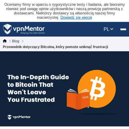
Oceniamy firmy w oparciu o rygorystyczne testy i badania, ale bierzemy
również pod uwagę opinie użytkowników i naszą prowizję partnerską z
dostawcami. Niektórzy dostawcy są własnością naszej firmy
macierzystej.
Dowiedz się więcej
PL
Blog
Przewodnik dotyczący Bitcoina, który pomoże uniknąć frustracji