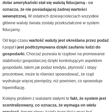
dolar amerykański stał się walutą fiducjarną - co
oznacza, że nie posiadającej żadnej wartości
wewnętrznej.
W ostatnich dziesięcioleciach wszystkie
główne waluty świata zostały przekształcone w system
fiducjarny.
Od tego czasu
wartość waluty jest określana przez podaż
i
popyt
i jest podtrzymywana dzięki zaufaniu ludzi do
gospodarki.
Chociaż pozwala to rządowi na promowanie
stabilności gospodarczej dzięki kontrolującym aspektom
gospodarki, takim jak podaż kredytu, płynność i stopy
procentowe, może to również spowodować, że rząd
wydrukuje więcej pieniędzy, niż powinien, co spowoduje
hiperinflację.
Kolejny problem z walutami stałymi to
fakt, że system jest
scentralizowany, co oznacza, że wymaga on wielu
regulacji.
Innymi słowy, każda transakcja musi być