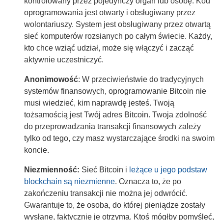
kontrolowany przez pojedynczy organ lub osobę. Kod
oprogramowania jest otwarty i obsługiwany przez
wolontariuszy. System jest obsługiwany przez otwartą
sieć komputerów rozsianych po całym świecie. Każdy,
kto chce wziąć udział, może się włączyć i zacząć
aktywnie uczestniczyć.
Anonimowość
:
W przeciwieństwie do tradycyjnych
systemów finansowych, oprogramowanie Bitcoin nie
musi wiedzieć, kim naprawdę jesteś. Twoją
tożsamością jest Twój adres Bitcoin. Twoja zdolność
do przeprowadzania transakcji finansowych zależy
tylko od tego, czy masz wystarczające środki na swoim
koncie.
Niezmienność:
Sieć Bitcoin i
leżące u jego podstaw
blockchain są niezmienne
. Oznacza to, że po
zakończeniu transakcji nie można jej odwrócić.
Gwarantuje to, że osoba, do której pieniądze zostały
wysłane, faktycznie je otrzyma. Ktoś mógłby pomyśleć,