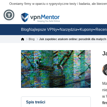
Oceniamy firmy w oparciu o rygorystyczne testy i badania, ale bierz
Blog
Najlepsze VPNy
Narzędzia
Kupony
Recen
Blog
Jak zapobiec atakom online: poradnik dla małych i
J
Ma
ni
w 
Spis treści
fi