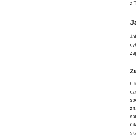
z 
J
Ja
cy
za
Z
Ch
cz
sp
zn
sp
ni
sk