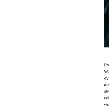
Po
We
cy
ab
st
ca
we