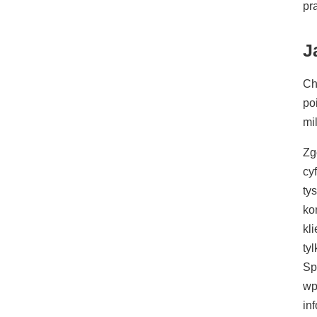
pr
J
Ch
po
mi
Zg
cy
ty
ko
kl
ty
Sp
wp
in