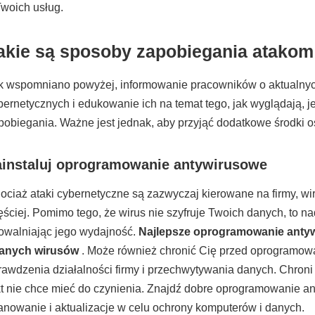
Twoich usług.
akie są sposoby zapobiegania atakom
k wspomniano powyżej, informowanie pracowników o aktualn
bernetycznych i edukowanie ich na temat tego, jak wyglądają, 
pobiegania. Ważne jest jednak, aby przyjąć dodatkowe środki o
ainstaluj oprogramowanie antywirusowe
ociaż ataki cybernetyczne są zazwyczaj kierowane na firmy, wi
ęściej. Pomimo tego, że wirus nie szyfruje Twoich danych, to na
owalniając jego wydajność.
Najlepsze oprogramowanie anty
anych wirusów
. Może również chronić Cię przed oprogramo
rawdzenia działalności firmy i przechwytywania danych. Chro
kt nie chce mieć do czynienia. Znajdź dobre oprogramowanie a
anowanie i aktualizacje w celu ochrony komputerów i danych.