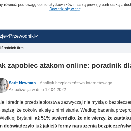
emy również pod uwagę opinie użytkowników i naszą prowizję partnerską z dos
Dowiedz się więcej
zje
Przewodniki
 średnich firm
ak zapobiec atakom online: poradnik dl
Sarit Newman
Analityk bezpieczeństwa internetowego
Aktualizacja w dniu 12.04.2022
łe i średnie przedsiębiorstwa zazwyczaj nie myślą o bezpieczeńst
e sądzą, że cokolwiek się z nimi stanie. Według badania prz
Wielkiej Brytanii,
aż 51% stwierdziło, że nie wierzy, że zaata
rm doświadczyło już jakiejś formy naruszenia bezpieczeńst