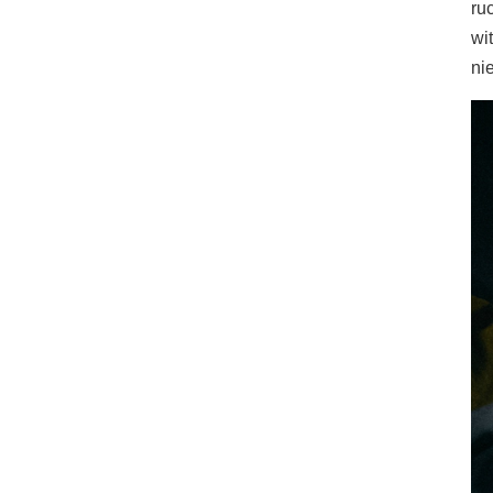
ru
wi
ni