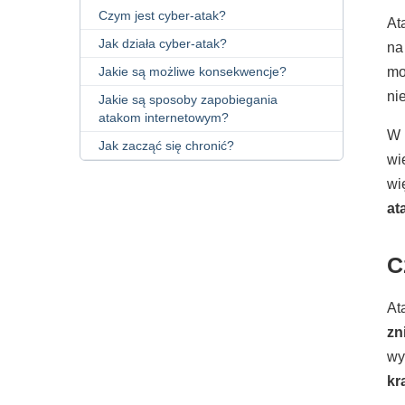
Czym jest cyber-atak?
At
Jak działa cyber-atak?
na
mo
Jakie są możliwe konsekwencje?
ni
Jakie są sposoby zapobiegania
atakom internetowym?
W 
Jak zacząć się chronić?
wi
wi
at
C
At
zn
wy
kr