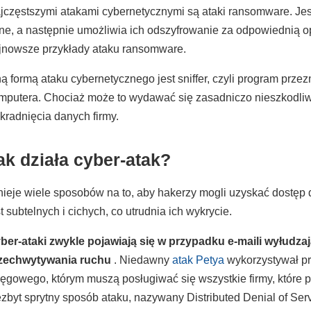
jczęstszymi atakami cybernetycznymi są ataki ransomware. Jest
ne, a następnie umożliwia ich odszyfrowanie za odpowiednią o
jnowsze przykłady ataku ransomware.
ną formą ataku cybernetycznego jest sniffer, czyli program prz
mputera. Chociaż może to wydawać się zasadniczo nieszkodliw
kradnięcia danych firmy.
ak działa cyber-atak?
tnieje wiele sposobów na to, aby hakerzy mogli uzyskać dostęp 
st subtelnych i cichych, co utrudnia ich wykrycie.
ber-ataki zwykle pojawiają się w przypadku e-maili wyłudza
zechwytywania ruchu
. Niedawny
atak Petya
wykorzystywał pr
ięgowego, którym muszą posługiwać się wszystkie firmy, które p
ezbyt sprytny sposób ataku, nazywany Distributed Denial of Ser