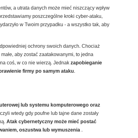
mentów, a utrata danych może mieć niszczący wpływ
j przedstawiamy poszczególne kroki cyber-ataku,
wydarzyło w Twoim przypadku - a wszystko tak, aby
odpowiedniej ochrony swoich danych. Chociaż
za małe, aby zostać zaatakowanymi, to jedna
na coś, w co nie wierzą. Jednak
zapobieganie
aprawienie firmy po samym ataku
.
puterowej lub systemu komputerowego oraz
czyli wtedy gdy poufne lub tajne dane zostały
ną.
Atak cybernetyczny może mieć postać
mowaniem, oszustwa lub wymuszenia
.