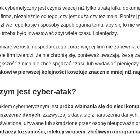
ak cybernetyczny jest czymś więcej niż tylko utratą kilku doku
 firmę, niezależnie od tego, czy jest duża czy też mała. Poniże
żliwe reperkusje i sposoby zapobiegania temu, aby się to nie 
e trzeba było inwestować zbyt wiele czasu i pieniędzy.
miarę wzrostu gospodarczego coraz więcej firm nie zapewnia 
ele firm twierdzi, że nie chronią się, ponieważ uważają, że są 
ększość z nich nie chce spędzać czasu lub wydawać pieniędzy 
akowi w pierwszej kolejności kosztuje znacznie mniej niż n
zym jest cyber-atak?
akiem cybernetycznym jest
próba włamania się do sieci kom
iszczenie danych
. Zazwyczaj składa się z naruszenia danych, 
świetlone, używane lub skradzione przez osobę nieupoważnio
adzieży tożsamości, infekcji wirusem, złośliwym oprogra