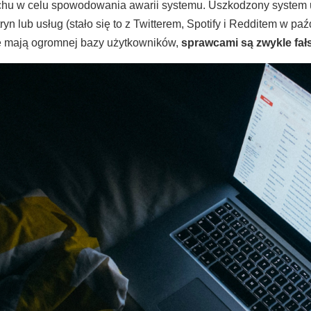
chu w celu spowodowania awarii systemu. Uszkodzony system 
tryn lub usług (stało się to z Twitterem, Spotify i Redditem w pa
e mają ogromnej bazy użytkowników,
sprawcami są zwykle fał