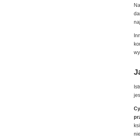
Na
da
na
In
ko
wy
J
Is
je
Cy
pr
ks
ni