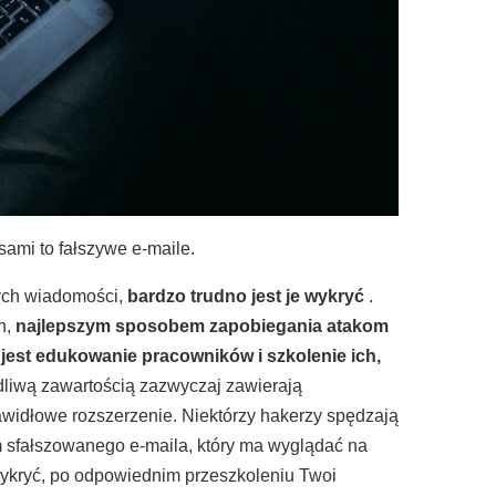
sami to fałszywe e-maile.
ych wiadomości,
bardzo trudno jest je wykryć
.
n,
najlepszym sposobem zapobiegania atakom
est edukowanie pracowników i szkolenie ich,
dliwą zawartością zazwyczaj zawierają
awidłowe rozszerzenie. Niektórzy hakerzy spędzają
m sfałszowanego e-maila, który ma wyglądać na
wykryć, po odpowiednim przeszkoleniu Twoi