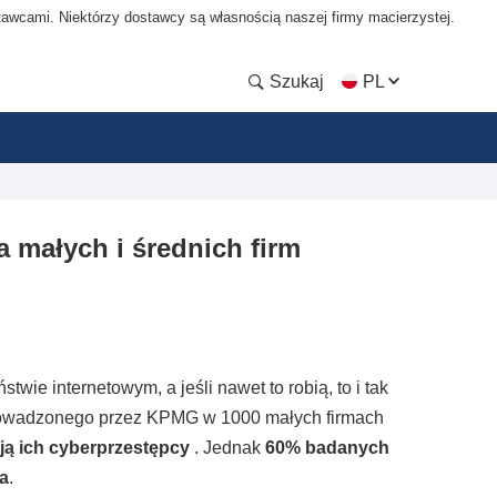
tawcami. Niektórzy dostawcy są własnością naszej firmy macierzystej.
Szukaj
PL
a małych i średnich firm
wie internetowym, a jeśli nawet to robią, to i tak
eprowadzonego przez KPMG w 1000 małych firmach
kują ich cyberprzestępcy
. Jednak
60% badanych
wa
.