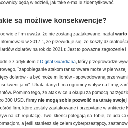
acownicy będą wiedzieli, jak take e-maile zidentyfikować.
akie są możliwe konsekwencje?
oć wiele firm uważa, że nie zostaną zaatakowane, nadal
warto
informowało w 2017 r., że przewiduje się, że koszty działalnośc
liardów dolarów na rok do 2021 r. Jest to poważne zagrożenie i
odnie z artykułem z
Digital Guardiana
, który przeprowadził wy
frowego, "zapobieganie atakom ransomware może w pierwszej ko
sięcy dolarów - a być może milionów - spowodowaną przerwami w
nsekwencjami". Utrata danych ma ogromny wpływ na firmy, zarów
ientów. Pomimo tego, że atak w celu okupu za pomocą narzęd
lko 300 USD,
firmy nie mogą sobie pozwolić na utratę swojej
ośród firm, które zostały zaatakowane i przepytane w ankiecie
ływ na ich reputację. Twoi klienci polegają na Tobie, że uda 
formacjom, a jeśli staniesz się celem cyberprzestępcy, zastano