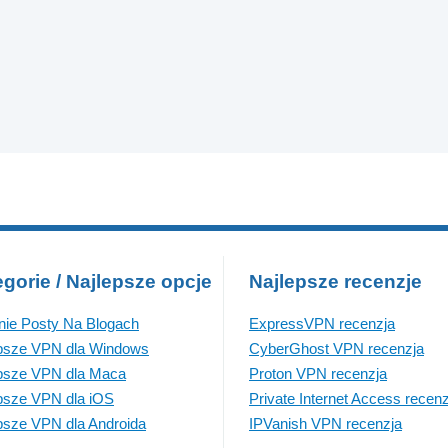
gorie / Najlepsze opcje
Najlepsze recenzje
nie Posty Na Blogach
ExpressVPN recenzja
psze VPN dla Windows
CyberGhost VPN recenzja
psze VPN dla Maca
Proton VPN recenzja
psze VPN dla iOS
Private Internet Access recenz
psze VPN dla Androida
IPVanish VPN recenzja