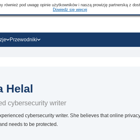
emy również pod uwagę opinie użytkowników i naszą prowizję partnerską z dos
Dowiedz się więcej
zje
Przewodniki
 Helal
d cybersecurity writer
perienced cybersecurity writer. She believes that online privac
 and needs to be protected.