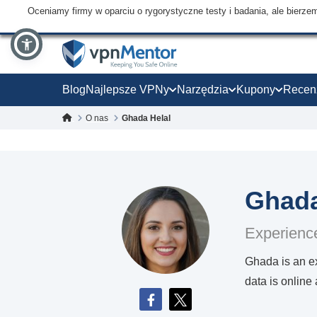
Oceniamy firmy w oparciu o rygorystyczne testy i badania, ale bierz
Blog
Najlepsze VPNy
Narzędzia
Kupony
Recen
O nas
Ghada Helal
Ghada
Experience
Ghada is an ex
data is online