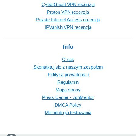
CyberGhost VPN recenzja
Proton VPN recenzja
Private Internet Access recenzja
IPVanish VPN recenzja
Info
O nas
Skontaktuj się z naszym zespołem
Polityka prywatności
Regulamin
Mapa strony
Press Center - vpnMentor
DMCA Policy
Metodologia testowania